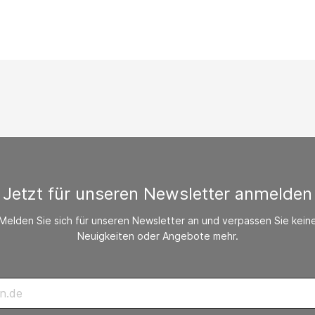
/ CO-Melder
behör Heizgeräte
ste ohne Zubehör
Jetzt für unseren Newsletter anmelden
Melden Sie sich für unseren Newsletter an und verpassen Sie kein
Neuigkeiten oder Angebote mehr.