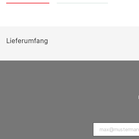
Thermostate 
sonstiges Zu
Lüftungsgeräte
Ersatzteilli
Luftreiniger
Lieferumfang
Zubehör Luftreiniger
Ventilatoren
Ventilatoren mit Axialgebläse
Ventilatoren mit Radialgebläse
Zubehör Ventilatoren