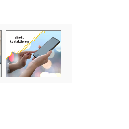
Zubehör Schmutzwasserpumpen
Zubehör Luftverbesserer / Makromol
und