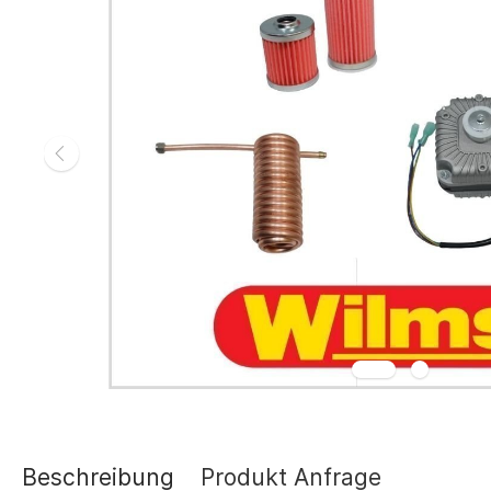
Gasheizgerät
Elektroheizg
Elektroheizge
Heizaggrega
Elektroheizge
Elektroheizer
Elektroheizer
Geräte für s
Gasheizgeräte
oder Flüssigg
Infrarotheize
Lufterhitzer 
Heissluftturb
Zubehör Heiz
Schläuche un
Abgasführun
Beschreibung
Produkt Anfrage
Tanks und Ta