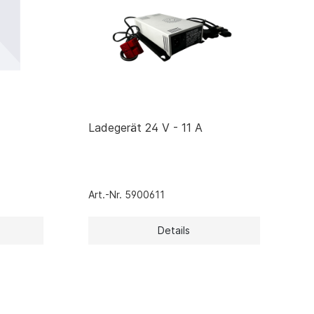
Zubehör Schmutzwasserpumpen
Zubehör Luftverbesserer / Makromol
und
Ladegerät 24 V - 11 A
Art.-Nr. 5900611
Details