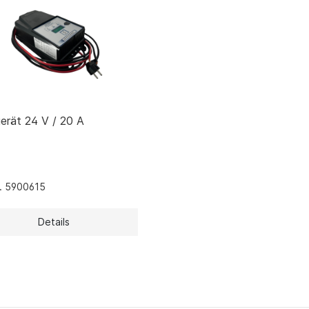
/ CO-Melder
behör Heizgeräte
ste ohne Zubehör
erät 24 V / 20 A
r. 5900615
Details