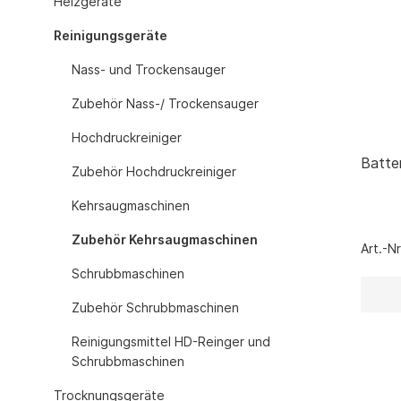
Heizgeräte
Gasheizgerät
Reinigungsgeräte
Elektroheizg
Elektroheizge
Nass- und Trockensauger
Heizaggrega
Zubehör Nass-/ Trockensauger
Elektroheizge
Elektroheizer
Hochdruckreiniger
Elektroheizer
Batte
Zubehör Hochdruckreiniger
Geräte für s
Gasheizgeräte
Kehrsaugmaschinen
oder Flüssigg
Zubehör Kehrsaugmaschinen
Infrarotheize
Art.-N
Lufterhitzer 
Schrubbmaschinen
Heissluftturb
Zubehör Schrubbmaschinen
Zubehör Heiz
Reinigungsmittel HD-Reinger und
Schläuche un
Schrubbmaschinen
Abgasführun
Tanks und Ta
Trocknungsgeräte