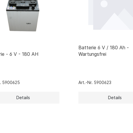
e mit Automatikzündung
Schrubbmaschinen
eräte
Zubehör Schrubbmaschinen
räte mit Keramik-
Reinigungsmittel HD-Reinger 
t
Schrubbmaschinen
räte mit Infarot
 mit Axialgebläse
Batterie 6 V / 180 Ah -
 mit Radialgebläse
rie - 6 V - 180 AH
Wartungsfrei
tationäre Gasversorgung
 für Ställe und Hallen (Erdgas
as)
r Gas
r. 5900625
Art.-Nr. 5900623
Gas
inen Gas
Details
Details
geräte
d Schlauchzubehör
g
nkzubehör