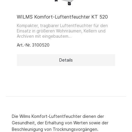
WILMS Komfort-Luftentfeuchter KT 520
Kompakter, tragbarer Luftentfeuchter für den
Einsatz in größeren Wohnräumen, Kellern und
Archiven mit eingebautem
Hygrostat.Abtauautomatik serienmäßig - geringe
Art.-Nr. 3100520
Geräuschentwicklung durch gekapselte Bauweise
- niedriger Stromverbrauch - geringes Gewicht -
optisch ansprechendes Metallgehäuse
Details
Die Wilms Komfort-Luftentfeuchter dienen der
Gesundheit, der Erhaltung von Werten sowie der
Beschleunigung von Trocknungsvorgängen.