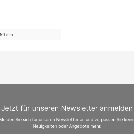
/ CO-Melder
behör Heizgeräte
ste ohne Zubehör
50 mm
Jetzt für unseren Newsletter anmelden
Melden Sie sich für unseren Newsletter an und verpassen Sie kein
Neuigkeiten oder Angebote mehr.