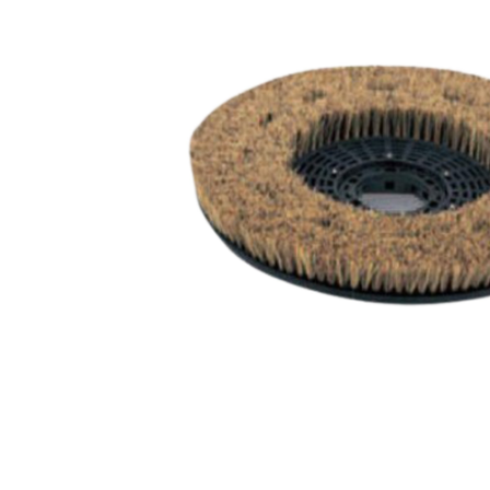
Gasheizgerät
Elektroheizg
Elektroheizge
Heizaggrega
Elektroheizge
Elektroheizer
Elektroheizer
Geräte für s
Gasheizgeräte
oder Flüssigg
Infrarotheize
Lufterhitzer 
Heissluftturb
Zubehör Heiz
Schläuche un
Abgasführun
Tanks und Ta