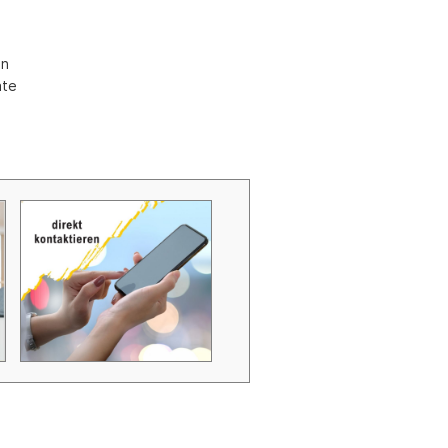
Zubehör Schmutzwasserpumpen
Zubehör Luftverbesserer / Makromol
en
und
äte