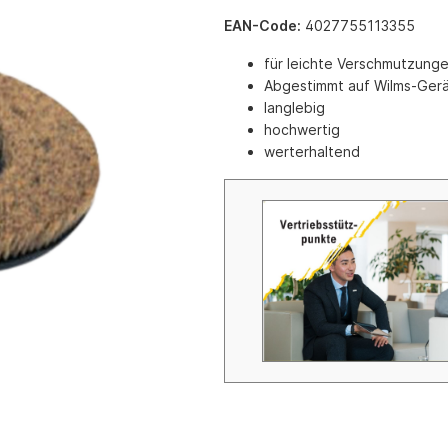
e mit Automatikzündung
Schrubbmaschinen
EAN-Code:
4027755113355
eräte
Zubehör Schrubbmaschinen
für leichte Verschmutzung
räte mit Keramik-
Reinigungsmittel HD-Reinger 
Abgestimmt auf Wilms-Ger
t
Schrubbmaschinen
langlebig
räte mit Infarot
hochwertig
 mit Axialgebläse
werterhaltend
 mit Radialgebläse
tationäre Gasversorgung
 für Ställe und Hallen (Erdgas
as)
r Gas
Gas
inen Gas
geräte
d Schlauchzubehör
g
nkzubehör