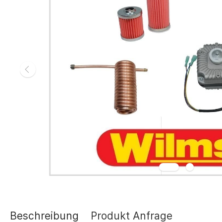
Gasheizgerät
Elektroheizg
Elektroheizge
Heizaggrega
Elektroheizge
Elektroheizer
Elektroheizer
Geräte für s
Gasheizgeräte
oder Flüssigg
Infrarotheize
Lufterhitzer 
Heissluftturb
Zubehör Heiz
Schläuche un
Abgasführun
Beschreibung
Produkt Anfrage
Tanks und Ta