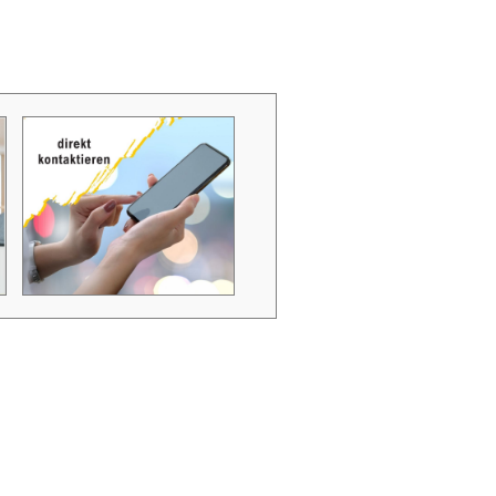
Zubehör Schmutzwasserpumpen
Zubehör Luftverbesserer / Makromol
und