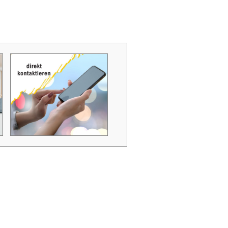
Zubehör Schmutzwasserpumpen
Zubehör Luftverbesserer / Makromol
und