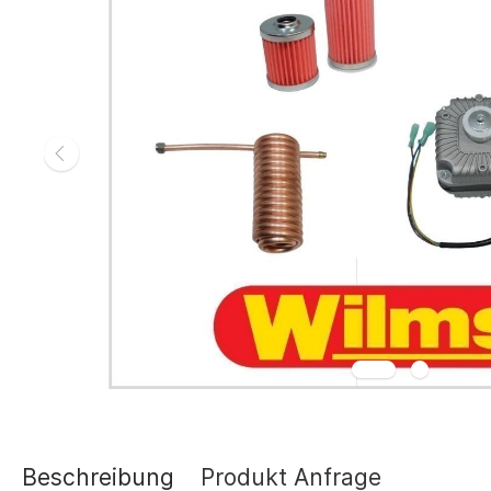
Gasheizgerät
Elektroheizg
Elektroheizge
Heizaggrega
Elektroheizge
Elektroheizer
Elektroheizer
Geräte für s
Gasheizgeräte
oder Flüssigg
Infrarotheize
Lufterhitzer 
Heissluftturb
Zubehör Heiz
Schläuche un
Abgasführun
Beschreibung
Produkt Anfrage
Tanks und Ta