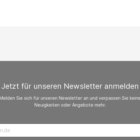
/ CO-Melder
behör Heizgeräte
ste ohne Zubehör
Jetzt für unseren Newsletter anmelden
Melden Sie sich für unseren Newsletter an und verpassen Sie kein
Neuigkeiten oder Angebote mehr.