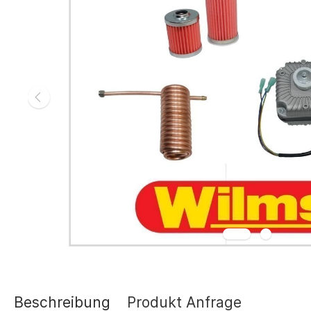
Gasheizgerät
Elektroheizg
Elektroheizge
Heizaggrega
Elektroheizge
Elektroheizer
Elektroheizer
Geräte für s
Gasheizgeräte
oder Flüssigg
Infrarotheize
Lufterhitzer 
Heissluftturb
Zubehör Heiz
Schläuche un
Abgasführun
Beschreibung
Produkt Anfrage
Tanks und Ta