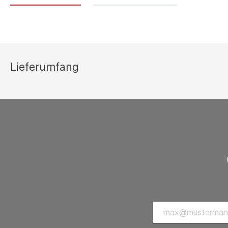
Thermostate 
sonstiges Zu
Lüftungsgeräte
Ersatzteilli
Luftreiniger
Lieferumfang
Zubehör Luftreiniger
Ventilatoren
Ventilatoren mit Axialgebläse
Ventilatoren mit Radialgebläse
Zubehör Ventilatoren