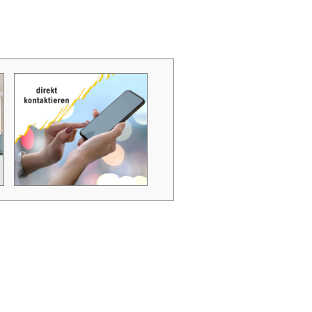
Zubehör Schmutzwasserpumpen
Zubehör Luftverbesserer / Makromol
und