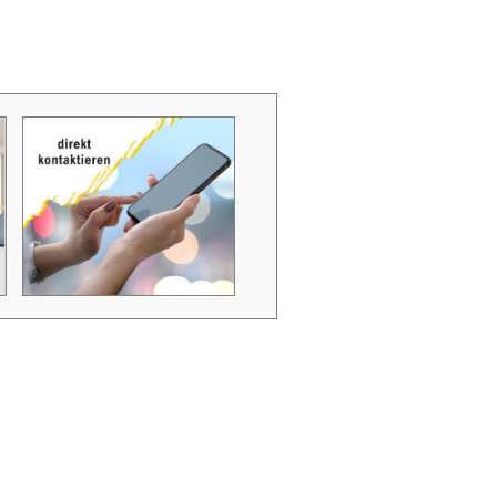
Zubehör Schmutzwasserpumpen
Zubehör Luftverbesserer / Makromol
und