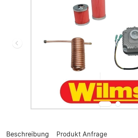
Gasheizgerät
Elektroheizg
Elektroheizge
Heizaggrega
Elektroheizge
Elektroheizer
Elektroheizer
Geräte für s
Gasheizgeräte
oder Flüssigg
Infrarotheize
Lufterhitzer 
Heissluftturb
Zubehör Heiz
Schläuche un
Abgasführun
Beschreibung
Produkt Anfrage
Tanks und Ta