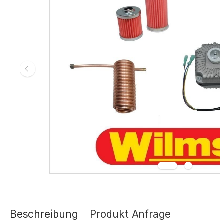
Gasheizgerät
Elektroheizg
Elektroheizge
Heizaggrega
Elektroheizge
Elektroheizer
Elektroheizer
Geräte für s
Gasheizgeräte
oder Flüssigg
Infrarotheize
Lufterhitzer 
Heissluftturb
Zubehör Heiz
Schläuche un
Abgasführun
Beschreibung
Produkt Anfrage
Tanks und Ta