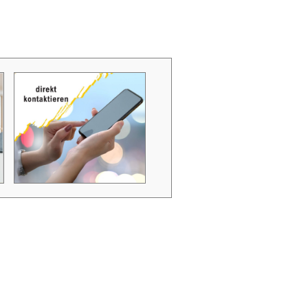
Zubehör Schmutzwasserpumpen
Zubehör Luftverbesserer / Makromol
und