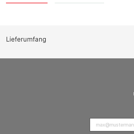
Thermostate 
sonstiges Zu
Lüftungsgeräte
Ersatzteilli
Luftreiniger
Lieferumfang
Zubehör Luftreiniger
Ventilatoren
Ventilatoren mit Axialgebläse
Ventilatoren mit Radialgebläse
Zubehör Ventilatoren