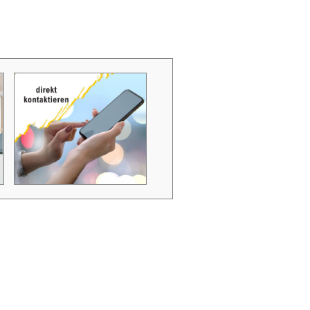
Zubehör Schmutzwasserpumpen
Zubehör Luftverbesserer / Makromol
und