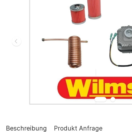
Gasheizgerät
Elektroheizg
Elektroheizge
Heizaggrega
Elektroheizge
Elektroheizer
Elektroheizer
Geräte für s
Gasheizgeräte
oder Flüssigg
Infrarotheize
Lufterhitzer 
Heissluftturb
Zubehör Heiz
Schläuche un
Abgasführun
Beschreibung
Produkt Anfrage
Tanks und Ta