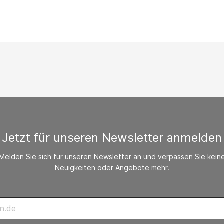
/ CO-Melder
behör Heizgeräte
ste ohne Zubehör
Jetzt für unseren Newsletter anmelden
Melden Sie sich für unseren Newsletter an und verpassen Sie kein
Neuigkeiten oder Angebote mehr.