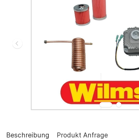
Gasheizgerät
Elektroheizg
Elektroheizge
Heizaggrega
Elektroheizge
Elektroheizer
Elektroheizer
Geräte für s
Gasheizgeräte
oder Flüssigg
Infrarotheize
Lufterhitzer 
Heissluftturb
Zubehör Heiz
Schläuche un
Abgasführun
Beschreibung
Produkt Anfrage
Tanks und Ta