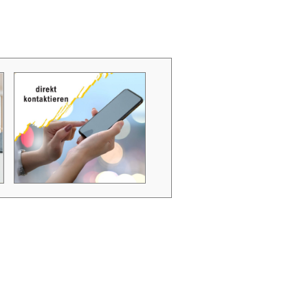
Zubehör Schmutzwasserpumpen
Zubehör Luftverbesserer / Makromol
und