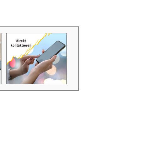
Zubehör Schmutzwasserpumpen
Zubehör Luftverbesserer / Makromol
und