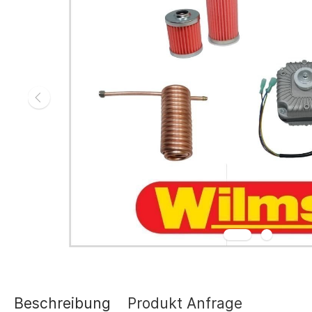
Gasheizgerät
Elektroheizg
Elektroheizge
Heizaggrega
Elektroheizge
Elektroheizer
Elektroheizer
Geräte für s
Gasheizgeräte
oder Flüssigg
Infrarotheize
Lufterhitzer 
Heissluftturb
Zubehör Heiz
Schläuche un
Abgasführun
Beschreibung
Produkt Anfrage
Tanks und Ta