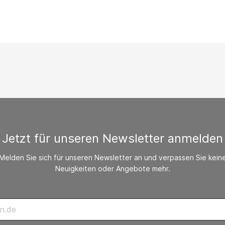
/ CO-Melder
behör Heizgeräte
ste ohne Zubehör
Jetzt für unseren Newsletter anmelden
Melden Sie sich für unseren Newsletter an und verpassen Sie kein
Neuigkeiten oder Angebote mehr.