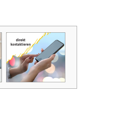
Zubehör Schmutzwasserpumpen
Zubehör Luftverbesserer / Makromol
und