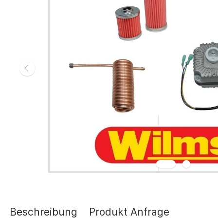
Gasheizgerät
Elektroheizg
Elektroheizge
Heizaggrega
Elektroheizge
Elektroheizer
Elektroheizer
Geräte für s
Gasheizgeräte
oder Flüssigg
Infrarotheize
Lufterhitzer 
Heissluftturb
Zubehör Heiz
Schläuche un
Abgasführun
Beschreibung
Produkt Anfrage
Tanks und Ta