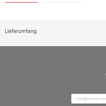
Thermostate 
sonstiges Zu
Lüftungsgeräte
Ersatzteilli
Luftreiniger
Lieferumfang
Zubehör Luftreiniger
Ventilatoren
Ventilatoren mit Axialgebläse
Ventilatoren mit Radialgebläse
Zubehör Ventilatoren