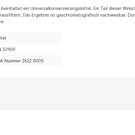
/ CO-Melder
 beinhaltet ein Universalkonservierungsmittel. Ein Teil dieser Wi
behör Heizgeräte
usfiltern. Das Ergebnis ist gaschromatografisch nachweisbar. Durc
ze.
ste ohne Zubehör
iter
N 52900
A-Nummer 2622 0005