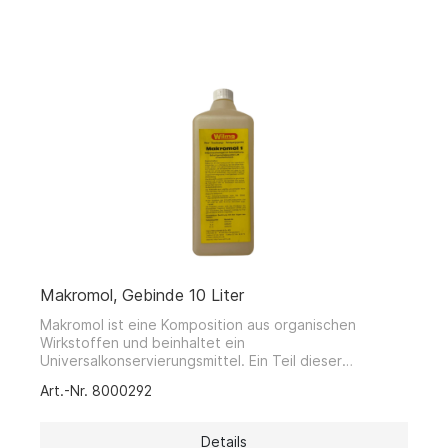
Makromol, Gebinde 10 Liter
Makromol ist eine Komposition aus organischen
Wirkstoffen und beinhaltet ein
Universalkonservierungsmittel. Ein Teil dieser
Wirkstoffe besteht aus geruchsabsorbierenden
Art.-Nr. 8000292
Makromolekülen die schlechte Gerüche aufnehmen,
binden und aus der Raumluft herausfiltern. Das
Ergebnis ist gaschromatografisch nachweisbar. Durch
Details