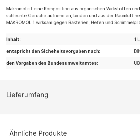
Thermostate 
Makromol ist eine Komposition aus organischen Wirkstoffen und
sonstiges Zu
schlechte Gerüche aufnehmen, binden und aus der Raumluft hera
MAKROMOL 1 wirksam gegen Bakterien, Hefen und Schimmelpil
Lüftungsgeräte
Ersatzteilli
Luftreiniger
Inhalt:
1 L
Zubehör Luftreiniger
entspricht den Sicheheitsvorgaben nach:
DI
Ventilatoren
Ventilatoren mit Axialgebläse
den Vorgaben des Bundesumweltamtes:
UB
Ventilatoren mit Radialgebläse
Zubehör Ventilatoren
Lieferumfang
Ähnliche Produkte