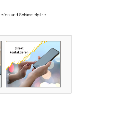
Zubehör Schmutzwasserpumpen
Zubehör Luftverbesserer / Makromol
Hefen und Schimmelpilze
und