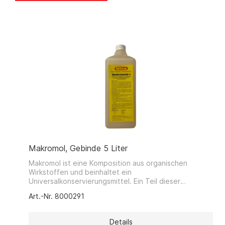
Makromol, Gebinde 5 Liter
Makromol ist eine Komposition aus organischen
Wirkstoffen und beinhaltet ein
Universalkonservierungsmittel. Ein Teil dieser
Wirkstoffe besteht aus geruchsabsorbierenden
Art.-Nr. 8000291
Makromolekülen die schlechte Gerüche aufnehmen,
binden und aus der Raumluft herausfiltern. Das
Ergebnis ist gaschromatografisch nachweisbar. Durch
Details