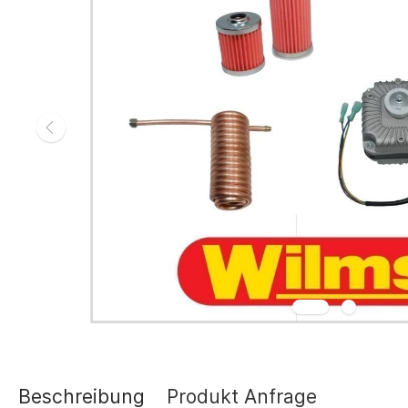
Gasheizgerät
Elektroheizg
Elektroheizge
Heizaggrega
Elektroheizge
Elektroheizer
Elektroheizer
Geräte für s
Gasheizgeräte
oder Flüssigg
Infrarotheize
Lufterhitzer 
Heissluftturb
Zubehör Heiz
Schläuche un
Abgasführun
Beschreibung
Produkt Anfrage
Tanks und Ta