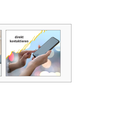
Zubehör Schmutzwasserpumpen
Zubehör Luftverbesserer / Makromol
und