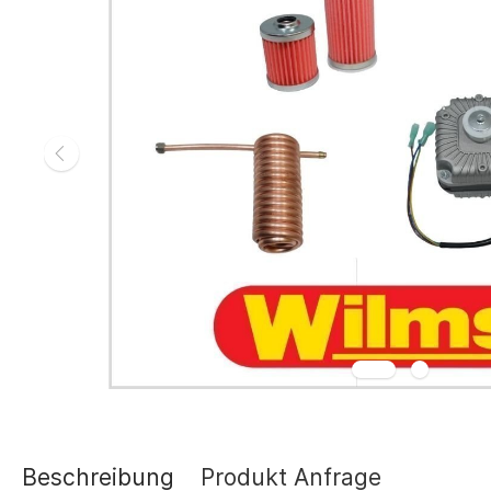
Gasheizgerät
Elektroheizg
Elektroheizge
Heizaggrega
Elektroheizge
Elektroheizer
Elektroheizer
Geräte für s
Gasheizgeräte
oder Flüssigg
Infrarotheize
Lufterhitzer 
Heissluftturb
Zubehör Heiz
Schläuche un
Abgasführun
Beschreibung
Produkt Anfrage
Tanks und Ta