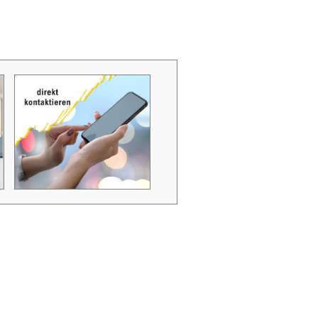
Zubehör Schmutzwasserpumpen
Zubehör Luftverbesserer / Makromol
und