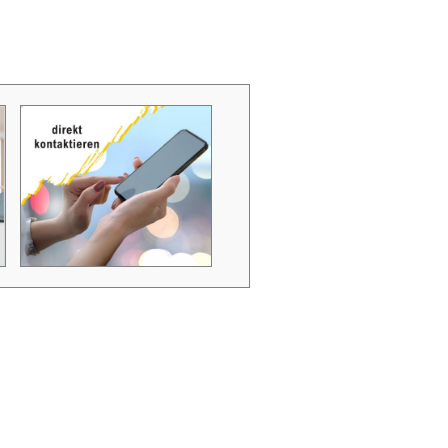
Zubehör Schmutzwasserpumpen
Zubehör Luftverbesserer / Makromol
und