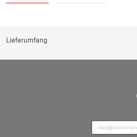
Thermostate 
sonstiges Zu
Lüftungsgeräte
Ersatzteilli
Luftreiniger
Lieferumfang
Zubehör Luftreiniger
Ventilatoren
Ventilatoren mit Axialgebläse
Ventilatoren mit Radialgebläse
Zubehör Ventilatoren