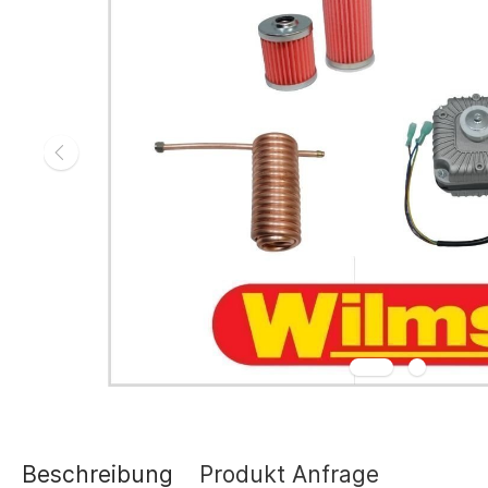
Gasheizgerät
Elektroheizg
Elektroheizge
Heizaggrega
Elektroheizge
Elektroheizer
Elektroheizer
Geräte für s
Gasheizgeräte
oder Flüssigg
Infrarotheize
Lufterhitzer 
Heissluftturb
Zubehör Heiz
Schläuche un
Abgasführun
Beschreibung
Produkt Anfrage
Tanks und Ta