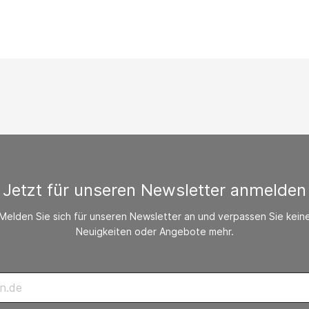
/ CO-Melder
behör Heizgeräte
ste ohne Zubehör
Jetzt für unseren Newsletter anmelden
Melden Sie sich für unseren Newsletter an und verpassen Sie kein
Neuigkeiten oder Angebote mehr.