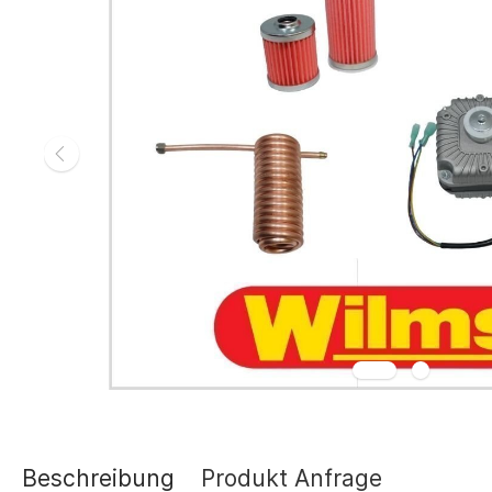
Gasheizgerät
Elektroheizg
Elektroheizge
Heizaggrega
Elektroheizge
Elektroheizer
Elektroheizer
Geräte für s
Gasheizgeräte
oder Flüssigg
Infrarotheize
Lufterhitzer 
Heissluftturb
Zubehör Heiz
Schläuche un
Abgasführun
Beschreibung
Produkt Anfrage
Tanks und Ta