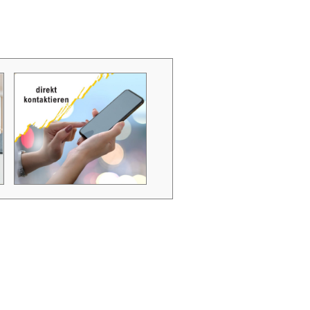
Zubehör Schmutzwasserpumpen
Zubehör Luftverbesserer / Makromol
und