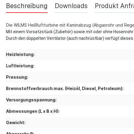
Thermostate 
Beschreibung
Downloads
Produkt Anf
sonstiges Zu
Lüftungsgeräte
Die WILMS Heißluftturbine mit Kaminabzug (Abgasrohr und Rege
Ersatzteilli
Mit einem Vorsatzstück (Zubehör) sowie mit oder ohne Hosenrohr 
Luftreiniger
Durch den doppelten Ventilator (auch nachrüstbar) verfügt dieses
Zubehör Luftreiniger
Ventilatoren
Heizleistung:
Ventilatoren mit Axialgebläse
Luftleistung:
Ventilatoren mit Radialgebläse
Zubehör Ventilatoren
Pressung:
Brennstoffverbrauch max. (Heizöl, Diesel, Petroleum):
Versorgungsspannung:
Abmessungen (L x B x H):
Gewicht:
Abgasrohr Ø: