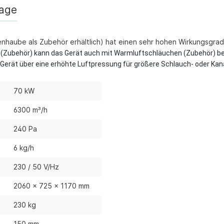
/ CO-Melder
rage
behör Heizgeräte
nhaube als Zubehör erhältlich) hat einen sehr hohen Wirkungsgrad
ste ohne Zubehör
(Zubehör) kann das Gerät auch mit Warmluftschläuchen (Zubehör) betr
 Gerät über eine erhöhte Luftpressung für größere Schlauch- oder Kan
70 kW
6300 m³/h
240 Pa
6 kg/h
230 / 50 V/Hz
2060 x 725 x 1170 mm
230 kg
150 mm