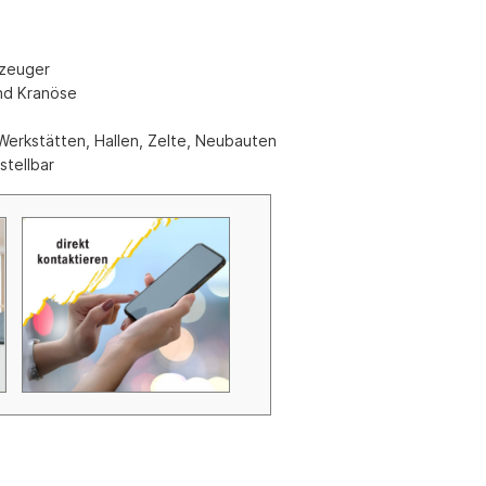
Zubehör Schmutzwasserpumpen
Zubehör Luftverbesserer / Makromol
rzeuger
und
und Kranöse
 Werkstätten, Hallen, Zelte, Neubauten
tellbar