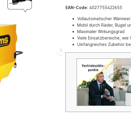
e mit Automatikzündung
Schrubbmaschinen
EAN-Code:
4027755422655
eräte
Zubehör Schrubbmaschinen
Vollautomatischer Wärmee
räte mit Keramik-
Reinigungsmittel HD-Reinger 
Mobil durch Räder, Bügel 
t
Schrubbmaschinen
Maximaler Wirkungsgrad
räte mit Infarot
Viele Einsatzbereiche, wie
 mit Axialgebläse
Umfangreiches Zubehör bes
 mit Radialgebläse
tationäre Gasversorgung
 für Ställe und Hallen (Erdgas
as)
r Gas
Gas
inen Gas
geräte
d Schlauchzubehör
g
nkzubehör