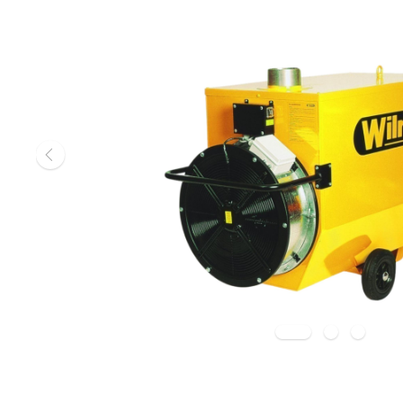
Gasheizgerät
Elektroheizg
Elektroheizge
Heizaggrega
Elektroheizge
Elektroheizer
Elektroheizer
Geräte für s
Gasheizgeräte
oder Flüssigg
Infrarotheize
Lufterhitzer 
Heissluftturb
Zubehör Heiz
Schläuche un
Abgasführun
Tanks und Ta