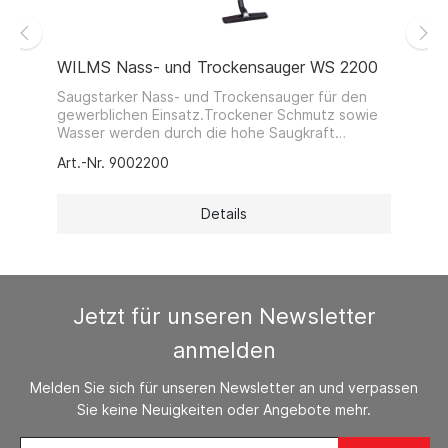
WILMS Nass- und Trockensauger WS 2200
Saugstarker Nass- und Trockensauger für den
gewerblichen Einsatz.Trockener Schmutz sowie
Wasser werden durch die hohe Saugkraft
spielend aufgenommen.Serienmäßig mit
Art.-Nr. 9002200
Dauerfilter ausgerüstet, können auch
Feinmedien-Membranfilter oder Vliesfilterbeutel
verwendet werden.Umfangreiches Standard-
Details
Zubehörset
Jetzt für unseren Newsletter
anmelden
Melden Sie sich für unseren Newsletter an und verpassen
Sie keine Neuigkeiten oder Angebote mehr.