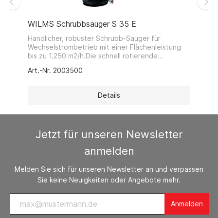
WILMS Schrubbsauger S 35 E
Handlicher, robuster Schrubb-Sauger für
Wechselstrombetrieb mit einer Flächenleistung
bis zu 1.250 m2/h.Die schnell rotierende
Tellerbürste eignet sich bestens für
Art.-Nr. 2003500
Sicherheitsfliesen, Gumminoppen- und
Natursteinböden.Durch die kompakte Bauweise
ist die Maschine äußerst wendig und eignet sich
Details
besonders für kleine Flächen und beengte
Platzverhältnisse. Serienmäßig ist eine
Tellerbürste mittlerer Härte (spezielle
Tellerbürsten für besondere Aufgaben auf
Jetzt für unseren Newsletter
Anfrage)
anmelden
Melden Sie sich für unseren Newsletter an und verpassen
Sie keine Neuigkeiten oder Angebote mehr.
Anmelden