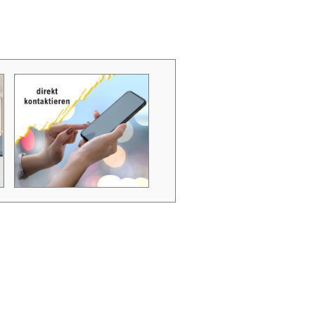
Zubehör Schmutzwasserpumpen
Zubehör Luftverbesserer / Makromol
und