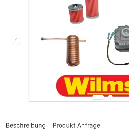
Gasheizgerät
Elektroheizg
Elektroheizge
Heizaggrega
Elektroheizge
Elektroheizer
Elektroheizer
Geräte für s
Gasheizgeräte
oder Flüssigg
Infrarotheize
Lufterhitzer 
Heissluftturb
Zubehör Heiz
Schläuche un
Abgasführun
Beschreibung
Produkt Anfrage
Tanks und Ta