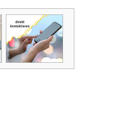
Zubehör Schmutzwasserpumpen
Zubehör Luftverbesserer / Makromol
und