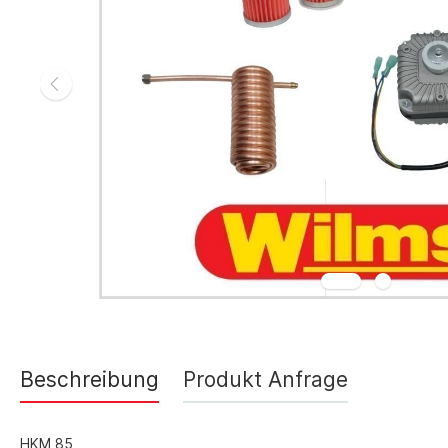
Gasheizgerät
Elektroheizg
Elektroheizge
Heizaggrega
Elektroheizge
Elektroheizer
Elektroheizer
Geräte für s
Gasheizgeräte
oder Flüssigg
Infrarotheize
Lufterhitzer 
Heissluftturb
Zubehör Heiz
Beschreibung
Produkt Anfrage
Schläuche un
Abgasführun
Tanks und Ta
HKM 85