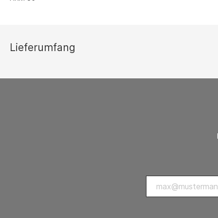
Thermostate 
sonstiges Zu
Lüftungsgeräte
Ersatzteilli
Lieferumfang
Luftreiniger
Zubehör Luftreiniger
Ventilatoren
Ventilatoren mit Axialgebläse
Ventilatoren mit Radialgebläse
Zubehör Ventilatoren