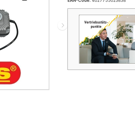
EAN-Code:
4027755023838
e mit Automatikzündung
Schrubbmaschinen
eräte
Zubehör Schrubbmaschinen
räte mit Keramik-
Reinigungsmittel HD-Reinger 
t
Schrubbmaschinen
räte mit Infarot
 mit Axialgebläse
 mit Radialgebläse
tationäre Gasversorgung
 für Ställe und Hallen (Erdgas
as)
r Gas
Gas
inen Gas
geräte
d Schlauchzubehör
g
nkzubehör