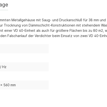
/ CO-Melder
rage
behör Heizgeräte
edämmten Metallgehäuse mit Saug- und Druckanschluß für 38 mm un
ste ohne Zubehör
 zur Trocknung von Dämmschicht-Konstruktionen mit stehendem Wa
mit einer VD 40-Einheit als auch für größere Flächen bis zu 80 m2
 den Falschanlauf der Verdichter beim Einsatz von zwei VD 40-Einh
 / Hz
 x 560 mm