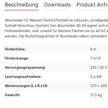
Thermostate 
Beschreibung
Downloads
Produkt Anf
sonstiges Zu
Lüftungsgeräte
Abscheider für Wasser/ Feststoffartikel im robusten, schallg
Ersatzteilli
Schnell-Verschluss-System) Der Abscheider AS 80 eignet sich
Luftreiniger
Hohlraumböden, usw. sowohl für kleinere Flächen bis zu 40 m2 
Zubehör Luftreiniger
werden. Die Rückschlagventile im Abscheider selbst verhindern
Ventilatoren
Ventilatoren mit Axialgebläse
Förderhöhe:
8 m
Ventilatoren mit Radialgebläse
Fördermenge:
7 m³/h
Zubehör Ventilatoren
Versorgungsspannung:
230 / 50 V
Leistungsaufnahme:
0,4 kW
Abmessungen (L x B x H):
370 x 400
Gewicht:
21,5 kg