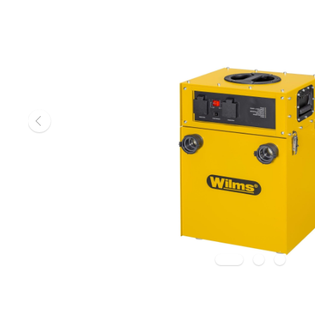
Gasheizgerät
Elektroheizg
Elektroheizge
Heizaggrega
Elektroheizge
Elektroheizer
Elektroheizer
Geräte für s
Gasheizgeräte
oder Flüssigg
Infrarotheize
Lufterhitzer 
Heissluftturb
Zubehör Heiz
Schläuche un
Abgasführun
Tanks und Ta