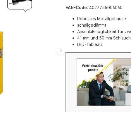
e mit Automatikzündung
Schrubbmaschinen
EAN-Code:
4027755006060
eräte
Zubehör Schrubbmaschinen
Robustes Metallgehäuse
räte mit Keramik-
Reinigungsmittel HD-Reinger 
schallgedämmt
t
Schrubbmaschinen
Anschlußmöglichkeit für zw
räte mit Infarot
41 mm und 50 mm Schlauch
 mit Axialgebläse
LED-Tableau
 mit Radialgebläse
tationäre Gasversorgung
 für Ställe und Hallen (Erdgas
as)
r Gas
Gas
inen Gas
geräte
d Schlauchzubehör
g
nkzubehör