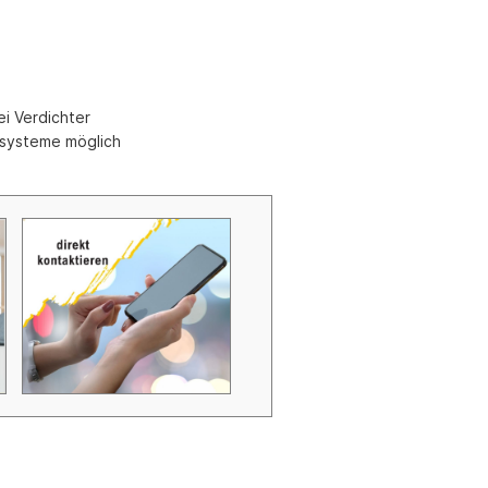
Zubehör Schmutzwasserpumpen
Zubehör Luftverbesserer / Makromol
und
ei Verdichter
systeme möglich